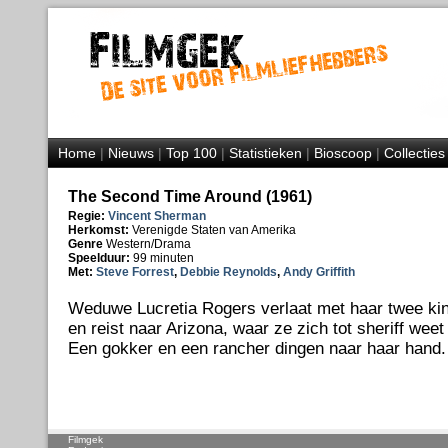
Home
|
Nieuws
|
Top 100
|
Statistieken
|
Bioscoop
|
Collecties
The Second Time Around (1961)
Regie:
Vincent Sherman
Herkomst:
Verenigde Staten van Amerika
Genre
Western/Drama
Speelduur:
99 minuten
Met:
Steve Forrest
,
Debbie Reynolds
,
Andy Griffith
Weduwe Lucretia Rogers verlaat met haar twee ki
en reist naar Arizona, waar ze zich tot sheriff weet
Een gokker en een rancher dingen naar haar hand.
Filmgek