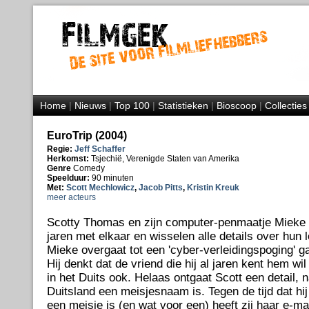
Home
|
Nieuws
|
Top 100
|
Statistieken
|
Bioscoop
|
Collecties
EuroTrip (2004)
Regie:
Jeff Schaffer
Herkomst:
Tsjechië, Verenigde Staten van Amerika
Genre
Comedy
Speelduur:
90 minuten
Met:
Scott Mechlowicz
,
Jacob Pitts
,
Kristin Kreuk
meer acteurs
Scotty Thomas en zijn computer-penmaatje Mieke in
jaren met elkaar en wisselen alle details over hun 
Mieke overgaat tot een 'cyber-verleidingspoging' gaa
Hij denkt dat de vriend die hij al jaren kent hem wi
in het Duits ook. Helaas ontgaat Scott een detail, 
Duitsland een meisjesnaam is. Tegen de tijd dat hij
een meisje is (en wat voor een) heeft zij haar e-ma