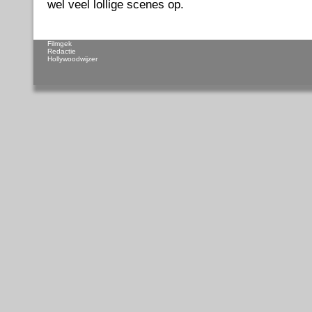
wel veel lollige scenes op.
Filmgek
Redactie
Hollywoodwijzer