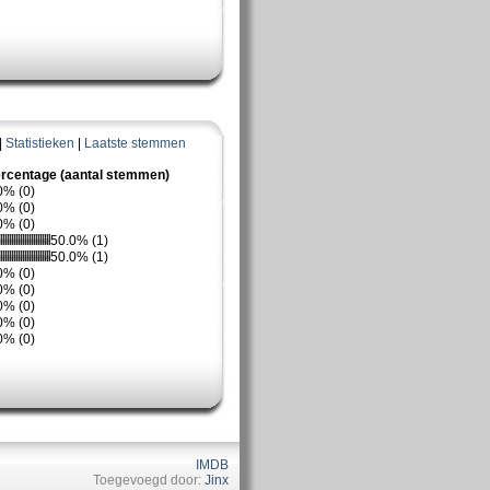
|
Statistieken
|
Laatste stemmen
rcentage (aantal stemmen)
0% (0)
0% (0)
0% (0)
50.0% (1)
50.0% (1)
0% (0)
0% (0)
0% (0)
0% (0)
0% (0)
IMDB
Toegevoegd door:
Jinx