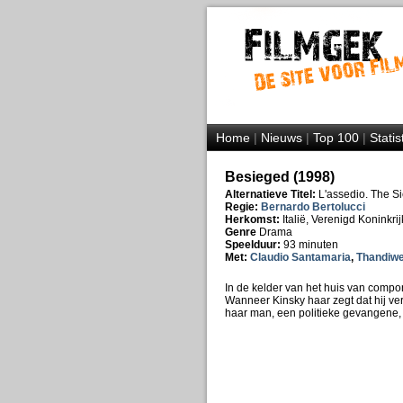
Home
|
Nieuws
|
Top 100
|
Statis
Besieged (1998)
Alternatieve Titel:
L'assedio. The Si
Regie:
Bernardo Bertolucci
Herkomst:
Italië, Verenigd Koninkrij
Genre
Drama
Speelduur:
93 minuten
Met:
Claudio Santamaria
,
Thandiw
In de kelder van het huis van comp
Wanneer Kinsky haar zegt dat hij ver
haar man, een politieke gevangene, 