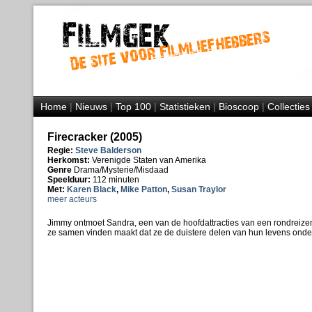
Home
|
Nieuws
|
Top 100
|
Statistieken
|
Bioscoop
|
Collecties
Firecracker (2005)
Regie:
Steve Balderson
Herkomst:
Verenigde Staten van Amerika
Genre
Drama/Mysterie/Misdaad
Speelduur:
112 minuten
Met:
Karen Black
,
Mike Patton
,
Susan Traylor
meer acteurs
Jimmy ontmoet Sandra, een van de hoofdattracties van een rondreize
ze samen vinden maakt dat ze de duistere delen van hun levens onde