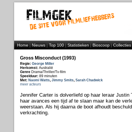
Home
|
Nieuws
|
Top 100
|
Statistieken
|
Bioscoop
|
Collecties
Gross Misconduct (1993)
Regie:
George Miller
Herkomst:
Australië
Genre
Drama/Thriller/Tv-film
Speelduur:
89 minuten
Met:
Naomi Watts
,
Jimmy Smits
,
Sarah Chadwick
meer acteurs
Jennifer Carter is dolverliefd op haar leraar Justi
haar avances een tijd af te slaan maar kan de verlei
weerstaan. Als hij daarna de boot afhoudt beschul
verkrachting.