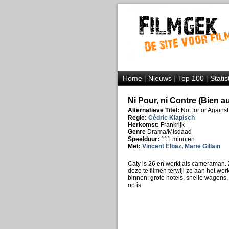
Home
|
Nieuws
|
Top 100
|
Statis
Ni Pour, ni Contre (Bien a
Alternatieve Titel:
Not for or Against
Regie:
Cédric Klapisch
Herkomst:
Frankrijk
Genre
Drama/Misdaad
Speelduur:
111 minuten
Met:
Vincent Elbaz
,
Marie Gillain
Caty is 26 en werkt als cameraman. 
deze te filmen terwijl ze aan het w
binnen: grote hotels, snelle wagens,
op is.