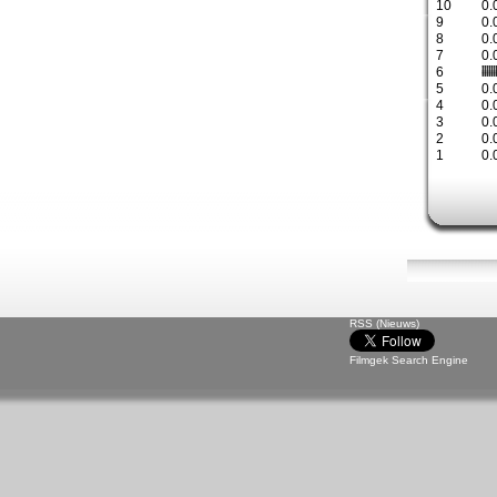
10
0.
9
0.
8
0.
7
0.
6
5
0.
4
0.
3
0.
2
0.
1
0.
RSS (Nieuws)
Filmgek Search Engine