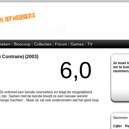
tieken
|
Bioscoop
|
Collecties
|
Forum
|
Games
|
TV
u Contraire) (2003)
6,0
Je moet i
om te ku
stemmen
Ze ontmoet een bende overvallers en krijgt de mogelijkheid
erk zijn. Samen met de bende treedt ze een nieuwe wereld
 lange nachten... Maar ze zal ook ondervinden dat het geld vlug
Stemmen 
Cijfer
Pe