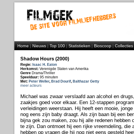
Home
|
Nieuws
|
Top 100
|
Statistieken
|
Bioscoop
|
Collecties
Shadow Hours (2000)
Regie:
Isaac H. Eaton
Herkomst:
Verenigde Staten van Amerika
Genre
Drama/Thriller
Speelduur:
95 minuten
Met:
Peter Weller
,
Brad Dourif
,
Balthazar Getty
meer acteurs
Michael was zwaar verslaafd aan alcohol en drugs, 
zaakjes goed voor elkaar. Een 12-stappen progra
verleidingen weerstaan. Hij heeft een mooie, jonge
nog eens zijn baby draagt. Als zijn baan bij een b
bijna gek zou maken, zou hij alle redenen hebben
te zijn. Dan ontmoet hij een rijke vreemdeling, die a
hebben op vragen die hij nog niet eens gesteld hee