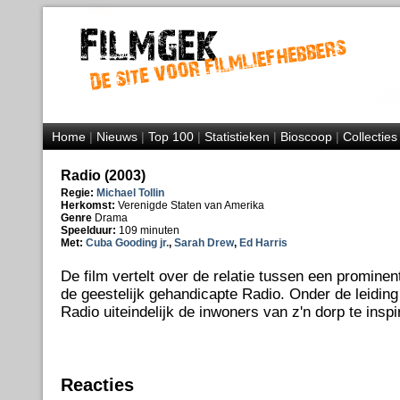
Home
|
Nieuws
|
Top 100
|
Statistieken
|
Bioscoop
|
Collecties
Radio (2003)
Regie:
Michael Tollin
Herkomst:
Verenigde Staten van Amerika
Genre
Drama
Speelduur:
109 minuten
Met:
Cuba Gooding jr.
,
Sarah Drew
,
Ed Harris
De film vertelt over de relatie tussen een prominen
de geestelijk gehandicapte Radio. Onder de leidin
Radio uiteindelijk de inwoners van z'n dorp te inspi
Reacties