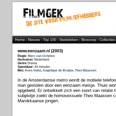
Home
|
Nieuws
|
Top 100
|
Statistieken
|
Bioscoop
|
Collecties
www.eenzaam.nl (2003)
Regie:
Marc van Uchelen
Herkomst:
Nederland
Genre
Drama
Speelduur:
44 minuten
Met:
Kees Hulst
,
Angelique de Bruijne
,
Theo Maassen
In de Amsterdamse metro wordt de mobiele telefo
man gestolen door een eenzaam meisje. Thuis word
opgebeld. Er ontwikkelt zich een soort van relatie 
subplotje zoekt de homosexsuele Theo Maassen c
Marokkaanse jongen.