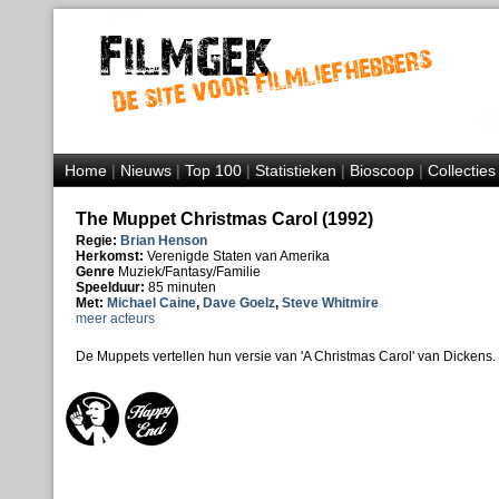
Home
|
Nieuws
|
Top 100
|
Statistieken
|
Bioscoop
|
Collecties
The Muppet Christmas Carol (1992)
Regie:
Brian Henson
Herkomst:
Verenigde Staten van Amerika
Genre
Muziek/Fantasy/Familie
Speelduur:
85 minuten
Met:
Michael Caine
,
Dave Goelz
,
Steve Whitmire
meer acteurs
De Muppets vertellen hun versie van 'A Christmas Carol' van Dickens.