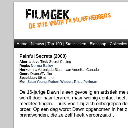
Home
|
Nieuws
|
Top 100
|
Statistieken
|
Bioscoop
|
Collecties
Painful Secrets (2000)
Alternatieve Titel:
Secret Cutting
Regie:
Norma Bailey
Herkomst:
Verenigde Staten van Amerika, Canada
Genre
Drama/Tv-film
Speelduur:
89 minuten
Met:
Sean Young
,
Robert Wisden
,
Rhea Perlman
De 16-jarige Dawn is een gevoelig en artistiek mei
wordt door haar leraren, maar weinig contact heeft
medeleerlingen. Thuis voelt zij zich onbegrepen d
broer. Op een dag wordt Dawn opgenomen in het z
brandwonden, die ze zelf heeft veroorzaakt...