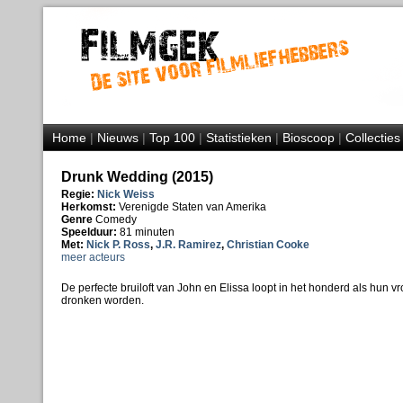
Home
|
Nieuws
|
Top 100
|
Statistieken
|
Bioscoop
|
Collecties
Drunk Wedding (2015)
Regie:
Nick Weiss
Herkomst:
Verenigde Staten van Amerika
Genre
Comedy
Speelduur:
81 minuten
Met:
Nick P. Ross
,
J.R. Ramirez
,
Christian Cooke
meer acteurs
De perfecte bruiloft van John en Elissa loopt in het honderd als hun 
dronken worden.