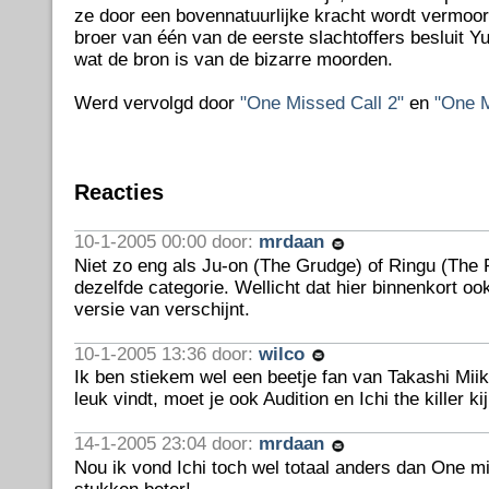
ze door een bovennatuurlijke kracht wordt vermoo
broer van één van de eerste slachtoffers besluit 
wat de bron is van de bizarre moorden.
Werd vervolgd door
"One Missed Call 2"
en
"One M
Reacties
10-1-2005 00:00 door:
mrdaan
Niet zo eng als Ju-on (The Grudge) of Ringu (The R
dezelfde categorie. Wellicht dat hier binnenkort o
versie van verschijnt.
10-1-2005 13:36 door:
wilco
Ik ben stiekem wel een beetje fan van Takashi Miike
leuk vindt, moet je ook Audition en Ichi the killer ki
14-1-2005 23:04 door:
mrdaan
Nou ik vond Ichi toch wel totaal anders dan One m