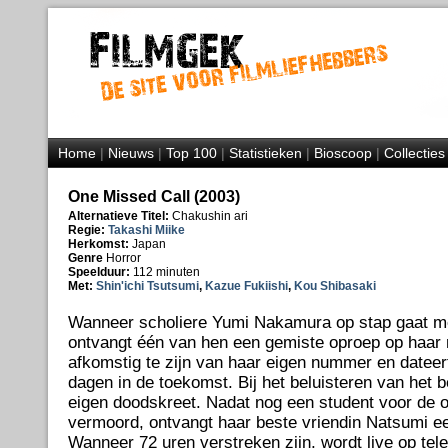
Home
|
Nieuws
|
Top 100
|
Statistieken
|
Bioscoop
|
Collecties
One Missed Call (2003)
Alternatieve Titel:
Chakushin ari
Regie:
Takashi Miike
Herkomst:
Japan
Genre
Horror
Speelduur:
112 minuten
Met:
Shin'ichi Tsutsumi
,
Kazue Fukiishi
,
Kou Shibasaki
Wanneer scholiere Yumi Nakamura op stap gaat me
ontvangt één van hen een gemiste oproep op haar m
afkomstig te zijn van haar eigen nummer en dateer
dagen in de toekomst. Bij het beluisteren van het b
eigen doodskreet. Nadat nog een student voor de 
vermoord, ontvangt haar beste vriendin Natsumi ee
Wanneer 72 uren verstreken zijn, wordt live op tel