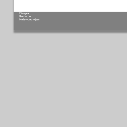
Filmgek
Redactie
Hollywoodwijzer