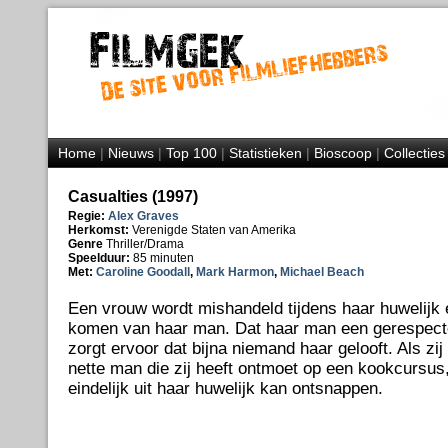
Home
|
Nieuws
|
Top 100
|
Statistieken
|
Bioscoop
|
Collecties
Casualties (1997)
Regie:
Alex Graves
Herkomst:
Verenigde Staten van Amerika
Genre
Thriller/Drama
Speelduur:
85 minuten
Met:
Caroline Goodall
,
Mark Harmon
,
Michael Beach
Een vrouw wordt mishandeld tijdens haar huwelijk e
komen van haar man. Dat haar man een gerespectee
zorgt ervoor dat bijna niemand haar gelooft. Als zij
nette man die zij heeft ontmoet op een kookcursus, l
eindelijk uit haar huwelijk kan ontsnappen.