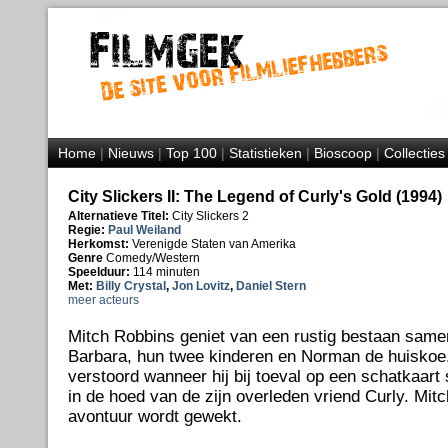
Home
|
Nieuws
|
Top 100
|
Statistieken
|
Bioscoop
|
Collecties
City Slickers II: The Legend of Curly's Gold (1994)
Alternatieve Titel:
City Slickers 2
Regie:
Paul Weiland
Herkomst:
Verenigde Staten van Amerika
Genre
Comedy/Western
Speelduur:
114 minuten
Met:
Billy Crystal
,
Jon Lovitz
,
Daniel Stern
meer acteurs
Mitch Robbins geniet van een rustig bestaan same
Barbara, hun twee kinderen en Norman de huiskoe.
verstoord wanneer hij bij toeval op een schatkaart 
in de hoed van de zijn overleden vriend Curly. Mitc
avontuur wordt gewekt.