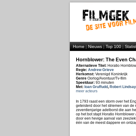
Home
|
Nieuws
|
Top 100
|
Statis
Hornblower: The Even Ch
Alternatieve Titel:
Horatio Hornblow
Regie:
Andrew Grieve
Herkomst:
Verenigd Koninkrijk
Genre
Oorlog/Avontuur/Tv-film
Speelduur:
93 minuten
Met:
Ioan Gruffudd
,
Robert Lindsay
meer acteurs
In 1793 raast een storm over het Eng
geteisterd door het striemen van de 
zeventienjarige adelborst die aan het
op het bot stapt Horatio Hornblower
door een hevige aanval van zeeziekt
één van de meest dappere en ontza