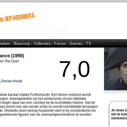
tieken
|
Bioscoop
|
Collecties
|
Forum
|
Games
|
TV
ance (1998)
7,0
er:The Duel
,
Dorian Healy
else kanaal vlakbij Porthsmouth. Een kleine roeiboot wordt
regen. Ineengedoken op het achterschip zit een lijkbleke
 begin staat van een carrière bij de koninklijke marine. Nat tot
 aan boord van zijn eerste schip en wordt onmiddellijk bevangen
Je moet i
e. Ondanks deze weinig hoopvolle start is hij voorbestemd om
om te ku
gwekkende figuren van de zeevaartgeschiedenis te worden.
stemmen