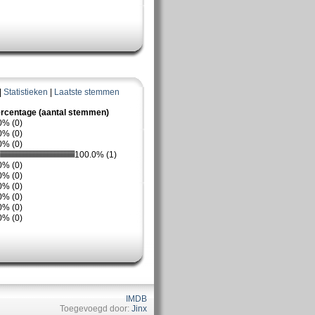
|
Statistieken
|
Laatste stemmen
rcentage (aantal stemmen)
0% (0)
0% (0)
0% (0)
100.0% (1)
0% (0)
0% (0)
0% (0)
0% (0)
0% (0)
0% (0)
IMDB
Toegevoegd door:
Jinx