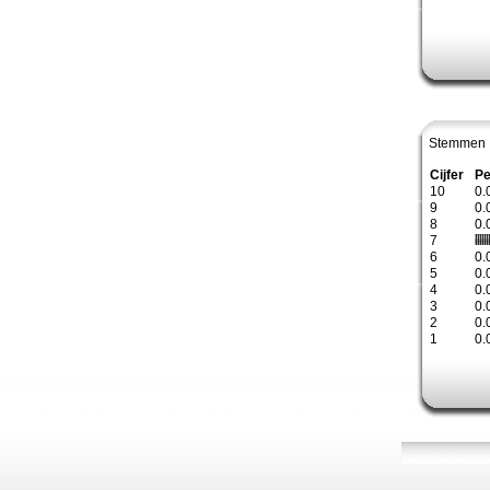
Stemmen 
Cijfer
Pe
10
0.
9
0.
8
0.
7
6
0.
5
0.
4
0.
3
0.
2
0.
1
0.