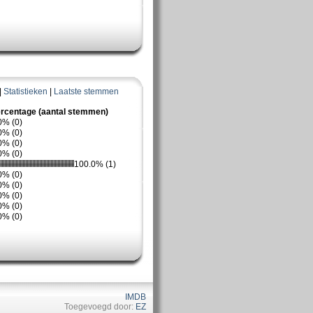
|
Statistieken
|
Laatste stemmen
rcentage (aantal stemmen)
0% (0)
0% (0)
0% (0)
0% (0)
100.0% (1)
0% (0)
0% (0)
0% (0)
0% (0)
0% (0)
IMDB
Toegevoegd door:
EZ