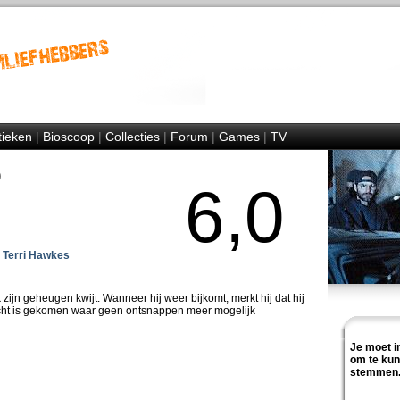
tieken
|
Bioscoop
|
Collecties
|
Forum
|
Games
|
TV
)
6,0
,
Terri Hawkes
zijn geheugen kwijt. Wanneer hij weer bijkomt, merkt hij dat hij
recht is gekomen waar geen ontsnappen meer mogelijk
Je moet i
om te ku
stemmen