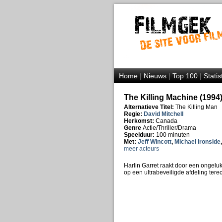
Home
|
Nieuws
|
Top 100
|
Statis
The Killing Machine (1994
Alternatieve Titel:
The Killing Man
Regie:
David Mitchell
Herkomst:
Canada
Genre
Actie/Thriller/Drama
Speelduur:
100 minuten
Met:
Jeff Wincott
,
Michael Ironside
meer acteurs
Harlin Garret raakt door een ongeluk 
op een ultrabeveiligde afdeling te