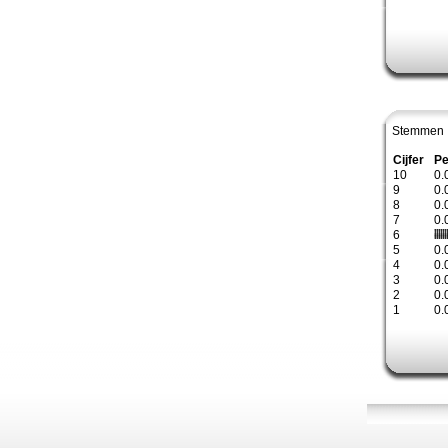
Stemmen 
Cijfer
Pe
10
0.
9
0.
8
0.
7
0.
6
5
0.
4
0.
3
0.
2
0.
1
0.