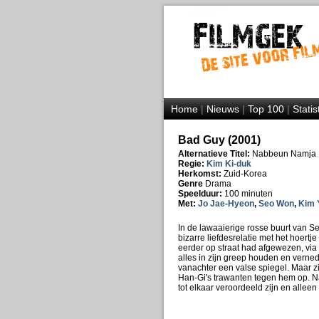
Home
|
Nieuws
|
Top 100
|
Statis
Bad Guy (2001)
Alternatieve Titel:
Nabbeun Namja
Regie:
Kim Ki-duk
Herkomst:
Zuid-Korea
Genre
Drama
Speelduur:
100 minuten
Met:
Jo Jae-Hyeon
,
Seo Won
,
Kim 
In de lawaaierige rosse buurt van 
bizarre liefdesrelatie met het hoer
eerder op straat had afgewezen, via 
alles in zijn greep houden en verned
vanachter een valse spiegel. Maar z
Han-Gi's trawanten tegen hem op. Na
tot elkaar veroordeeld zijn en allee