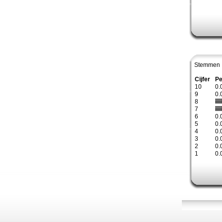
Stemmen 
Cijfer
Pe
10
0.
9
0.
8
7
6
0.
5
0.
4
0.
3
0.
2
0.
1
0.