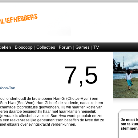
tieken
|
Bioscoop
|
Collecties
|
Forum
|
Games
|
TV
7,5
Yoon-Tae
Seoul onderhoudt de brute pooier Han-Gi (Cho Je-Hyun) een
tje Sun-Hwa (Seo Won). Han-Gi heeft de studente, nadat ze hem
chantage tot prostitutie gedwongen. Hij wil haar ten koste van
eren daartoe bespiedt hij haar met haar klanten heimelijk
ijn wraak is allesbehalve zoet. Sun-Hwa wordt populair en zet
Je moet i
 een reeks vreselijke gebeurtenissen beseffen de twee dat ze
om te ku
n met elkaars overlevingskracht verder kunnen.
stemmen