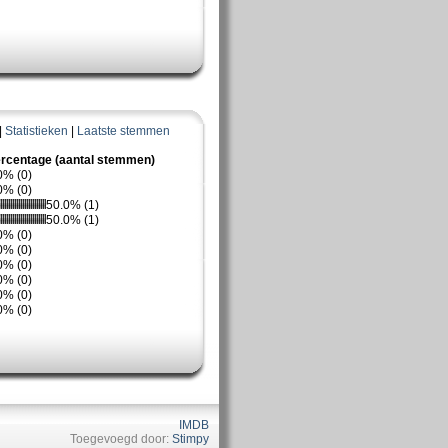
|
Statistieken
|
Laatste stemmen
rcentage (aantal stemmen)
0% (0)
0% (0)
50.0% (1)
50.0% (1)
0% (0)
0% (0)
0% (0)
0% (0)
0% (0)
0% (0)
IMDB
Toegevoegd door:
Stimpy