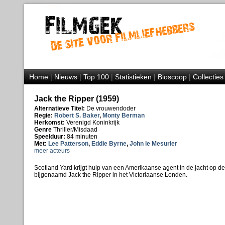
Home
|
Nieuws
|
Top 100
|
Statistieken
|
Bioscoop
|
Collecties
Jack the Ripper (1959)
Alternatieve Titel:
De vrouwendoder
Regie:
Robert S. Baker
,
Monty Berman
Herkomst:
Verenigd Koninkrijk
Genre
Thriller/Misdaad
Speelduur:
84 minuten
Met:
Lee Patterson
,
Eddie Byrne
,
John le Mesurier
meer acteurs
Scotland Yard krijgt hulp van een Amerikaanse agent in de jacht op 
bijgenaamd Jack the Ripper in het Victoriaanse Londen.