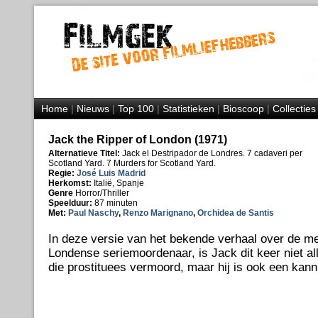
Home
|
Nieuws
|
Top 100
|
Statistieken
|
Bioscoop
|
Collecties
Jack the Ripper of London (1971)
Alternatieve Titel:
Jack el Destripador de Londres. 7 cadaveri per
Scotland Yard. 7 Murders for Scotland Yard.
Regie:
José Luis Madrid
Herkomst:
Italië, Spanje
Genre
Horror/Thriller
Speelduur:
87 minuten
Met:
Paul Naschy
,
Renzo Marignano
,
Orchidea de Santis
In deze versie van het bekende verhaal over de m
Londense seriemoordenaar, is Jack dit keer niet a
die prostituees vermoord, maar hij is ook een kanni