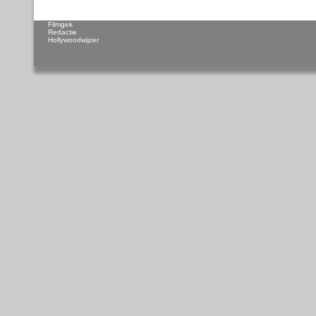
Filmgek
Redactie
Hollywoodwijzer