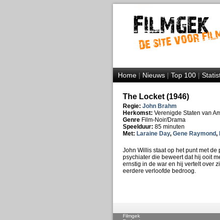
Home
|
Nieuws
|
Top 100
|
Statis
The Locket (1946)
Regie:
John Brahm
Herkomst:
Verenigde Staten van A
Genre
Film-Noir/Drama
Speelduur:
85 minuten
Met:
Laraine Day
,
Gene Raymond
,
John Willis staat op het punt met de 
psychiater die beweert dat hij ooit 
ernstig in de war en hij vertelt over
eerdere verloofde bedroog.
Filmgek