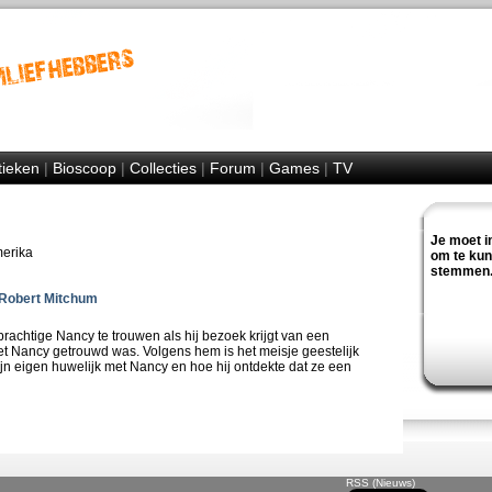
tieken
|
Bioscoop
|
Collecties
|
Forum
|
Games
|
TV
Je moet i
merika
om te ku
stemmen
Robert Mitchum
prachtige Nancy te trouwen als hij bezoek krijgt van een
met Nancy getrouwd was. Volgens hem is het meisje geestelijk
 zijn eigen huwelijk met Nancy en hoe hij ontdekte dat ze een
RSS (Nieuws)