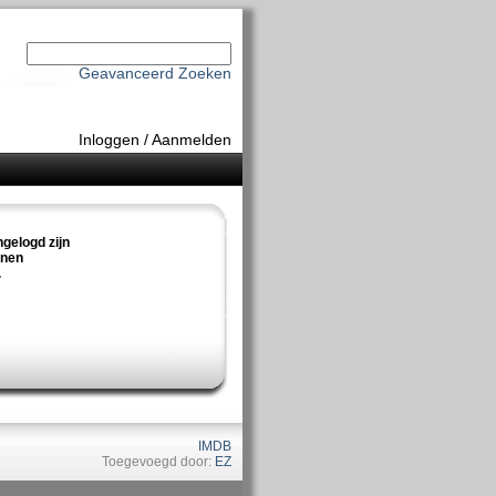
Geavanceerd Zoeken
Inloggen
/
Aanmelden
ngelogd zijn
nnen
.
IMDB
Toegevoegd door:
EZ