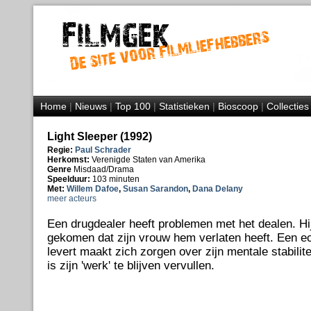
Home
|
Nieuws
|
Top 100
|
Statistieken
|
Bioscoop
|
Collecties
Light Sleeper (1992)
Regie:
Paul Schrader
Herkomst:
Verenigde Staten van Amerika
Genre
Misdaad/Drama
Speelduur:
103 minuten
Met:
Willem Dafoe
,
Susan Sarandon
,
Dana Delany
meer acteurs
Een drugdealer heeft problemen met het dealen. Hij
gekomen dat zijn vrouw hem verlaten heeft. Een ec
levert maakt zich zorgen over zijn mentale stabilitei
is zijn 'werk' te blijven vervullen.