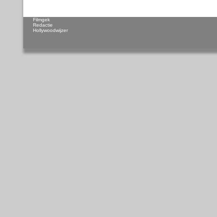
Filmgek
Redactie
Hollywoodwijzer