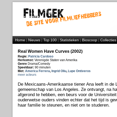
Home
|
Nieuws
|
Top 100
|
Statistieken
|
Bioscoop
|
Collecties
Real Women Have Curves (2002)
Regie:
Patricia Cardoso
Herkomst:
Verenigde Staten van Amerika
Genre
Drama/Comedy
Speelduur:
90 minuten
Met:
America Ferrera
,
Ingrid Oliu
,
Lupe Ontiveros
meer acteurs
De Mexicaans-Amerikaanse tiener Ana leeft in de 
gemeenschap van Los Angeles. Ze ontvangt, na ha
afgerond te hebben, een beurs voor de Universitei
ouderwetse ouders vinden echter dat het tijd is g
haar familie te steunen, en niet om te studeren.