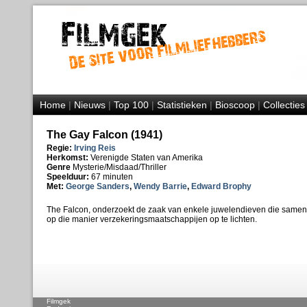
Home
|
Nieuws
|
Top 100
|
Statistieken
|
Bioscoop
|
Collecties
The Gay Falcon (1941)
Regie:
Irving Reis
Herkomst:
Verenigde Staten van Amerika
Genre
Mysterie/Misdaad/Thriller
Speelduur:
67 minuten
Met:
George Sanders
,
Wendy Barrie
,
Edward Brophy
The Falcon, onderzoekt de zaak van enkele juwelendieven die samen
op die manier verzekeringsmaatschappijen op te lichten.
Filmgek