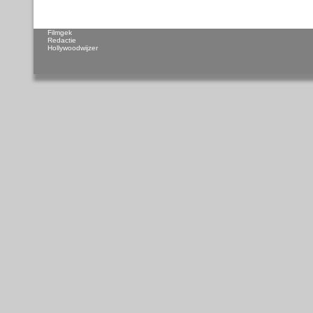
Filmgek
Redactie
Hollywoodwijzer