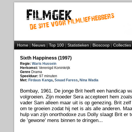
Home
|
Nieuws
|
Top 100
|
Statistieken
|
Bioscoop
|
Collecties
Sixth Happiness (1997)
Regie:
Waris Hussein
Herkomst:
Verenigd Koninkrijk
Genre
Drama
Speelduur:
97 minuten
Met:
Firdaus Kanga
,
Souad Faress
,
Nina Wadia
Bombay, 1961. De jonge Brit heeft een handicap waa
volgroeien. Zijn moeder Sera accepteert hem zoals hi
vader Sam alleen maar uit is op genezing. Brit zelf
om te groeien zodat hij net is als alle anderen. Maa
hulp van zijn onorthodoxe zus Dolly slaagt Brit er 
de ’gewone’ mens binnen te dringen...