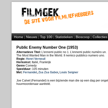
Home
|
Nieuws
|
Top 100
|
Statistieken
|
Bioscoop
|
Collecties
Public Enemy Number One (1953)
Alternatieve Titel:
L'ennemi public no 1. L'ennemi public numéro un.
The Most Wanted Man in the World. Il nemico pubblico numero uno.
Regie:
Henri Verneuil
Herkomst:
Italië, Frankrijk
Genre
Comedy
Speelduur:
105 minuten
Met:
Fernandel
,
Zsa Zsa Gabor
,
Louis Seigner
Joe Calvet (Fernandel) is een bijziende man die op een dag per onge
huurmoordenaar aantrekt.