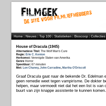
Home
|
Nieuws
|
Top 100
|
Statistieken
|
Bioscoop
|
Collecties
House of Dracula (1945)
Alternatieve Titel:
The Wolf Man's Cure
Regie:
Erle C. Kenton
Herkomst:
Verenigde Staten van Amerika
Genre
Horror
Speelduur:
67 minuten
Met:
Lon Chaney
,
John Carradine
,
Martha O'Driscoll
Graaf Dracula gaat naar de bekende Dr. Edelman e
geen remedie weet tegen vampirisme. De dokter b
helpen, maar vermoedt niet dat het een list is van
buurt van zijn knappe assistente te kunnen komen.