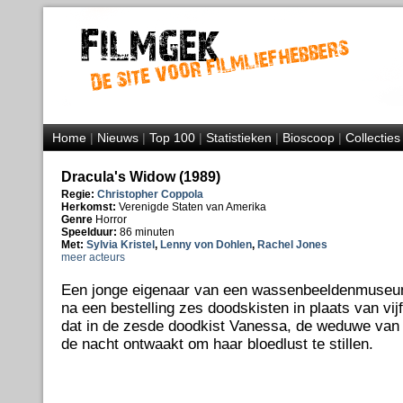
Home
|
Nieuws
|
Top 100
|
Statistieken
|
Bioscoop
|
Collecties
Dracula's Widow (1989)
Regie:
Christopher Coppola
Herkomst:
Verenigde Staten van Amerika
Genre
Horror
Speelduur:
86 minuten
Met:
Sylvia Kristel
,
Lenny von Dohlen
,
Rachel Jones
meer acteurs
Een jonge eigenaar van een wassenbeeldenmuseum 
na een bestelling zes doodskisten in plaats van vijf.
dat in de zesde doodkist Vanessa, de weduwe van D
de nacht ontwaakt om haar bloedlust te stillen.