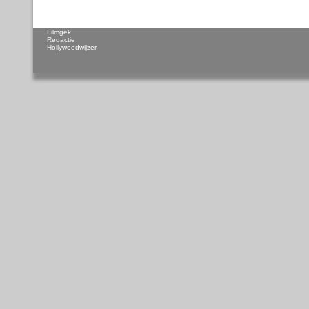
Filmgek
Redactie
Hollywoodwijzer