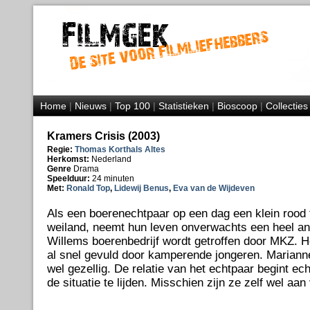
Home
|
Nieuws
|
Top 100
|
Statistieken
|
Bioscoop
|
Collecties
Kramers Crisis (2003)
Regie:
Thomas Korthals Altes
Herkomst:
Nederland
Genre
Drama
Speelduur:
24 minuten
Met:
Ronald Top
,
Lidewij Benus
,
Eva van de Wijdeven
Als een boerenechtpaar op een dag een klein rood t
weiland, neemt hun leven onverwachts een heel an
Willems boerenbedrijf wordt getroffen door MKZ. H
al snel gevuld door kamperende jongeren. Marianne
wel gezellig. De relatie van het echtpaar begint ech
de situatie te lijden. Misschien zijn ze zelf wel aan