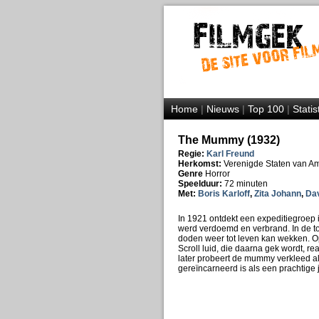
Home
|
Nieuws
|
Top 100
|
Statis
The Mummy (1932)
Regie:
Karl Freund
Herkomst:
Verenigde Staten van A
Genre
Horror
Speelduur:
72 minuten
Met:
Boris Karloff
,
Zita Johann
,
Da
In 1921 ontdekt een expeditiegroep
werd verdoemd en verbrand. In de t
doden weer tot leven kan wekken. Op
Scroll luid, die daarna gek wordt, re
later probeert de mummy verkleed al
gereïncarneerd is als een prachtige