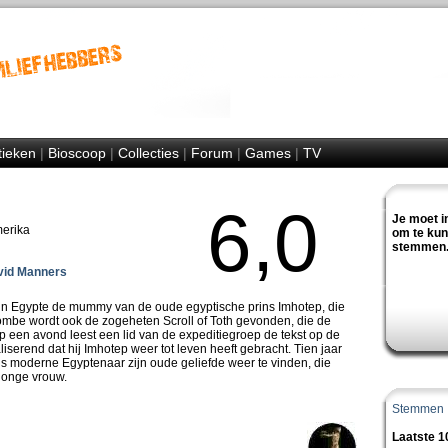
tieken
|
Bioscoop
|
Collecties
|
Forum
|
Games
|
TV
6,0
Je moet i
merika
om te ku
stemmen
vid Manners
 in Egypte de mummy van de oude egyptische prins Imhotep, die
ombe wordt ook de zogeheten Scroll of Toth gevonden, die de
 een avond leest een lid van de expeditiegroep de tekst op de
aliserend dat hij Imhotep weer tot leven heeft gebracht. Tien jaar
s moderne Egyptenaar zijn oude geliefde weer te vinden, die
 jonge vrouw.
Stemmen
Laatste 