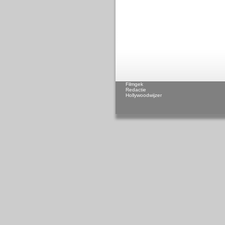
Filmgek
Redactie
Hollywoodwijzer