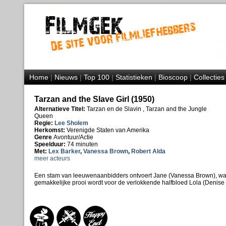
Home
|
Nieuws
|
Top 100
|
Statistieken
|
Bioscoop
|
Collecties
Tarzan and the Slave Girl (1950)
Alternatieve Titel:
Tarzan en de Slavin , Tarzan and the Jungle
Queen
Regie:
Lee Sholem
Herkomst:
Verenigde Staten van Amerika
Genre
Avontuur/Actie
Speelduur:
74 minuten
Met:
Lex Barker
,
Vanessa Brown
,
Robert Alda
meer acteurs
Een stam van leeuwenaanbidders ontvoert Jane (Vanessa Brown), wa
gemakkelijke prooi wordt voor de verlokkende halfbloed Lola (Denise 