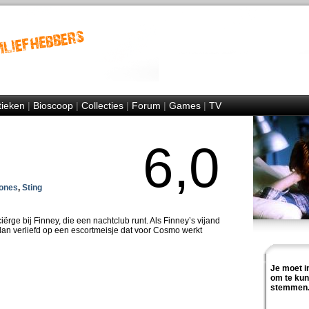
tieken
|
Bioscoop
|
Collecties
|
Forum
|
Games
|
TV
6,0
ones
,
Sting
rge bij Finney, die een nachtclub runt. Als Finney’s vijand
n verliefd op een escortmeisje dat voor Cosmo werkt
Je moet i
om te ku
stemmen