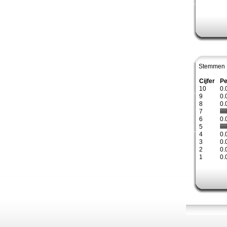
Stemmen 
Cijfer
Pe
10
0.
9
0.
8
0.
7
6
0.
5
4
0.
3
0.
2
0.
1
0.