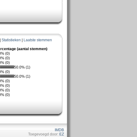
|
Statistieken
|
Laatste stemmen
rcentage (aantal stemmen)
0% (0)
0% (0)
0% (0)
50.0% (1)
0% (0)
50.0% (1)
0% (0)
0% (0)
0% (0)
0% (0)
IMDB
Toegevoegd door:
EZ