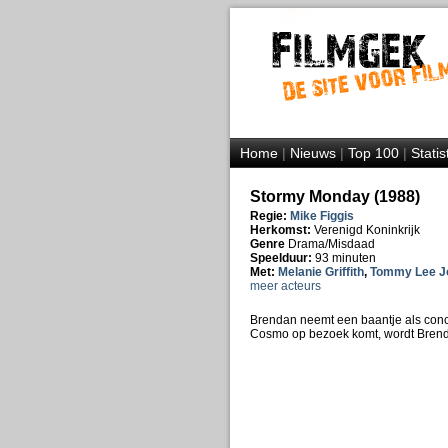
Home
|
Nieuws
|
Top 100
|
Statis
Stormy Monday (1988)
Regie:
Mike Figgis
Herkomst:
Verenigd Koninkrijk
Genre
Drama/Misdaad
Speelduur:
93 minuten
Met:
Melanie Griffith
,
Tommy Lee J
meer acteurs
Brendan neemt een baantje als concië
Cosmo op bezoek komt, wordt Brenda