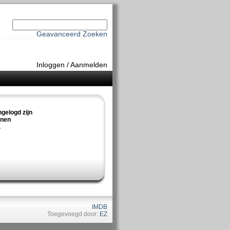
Geavanceerd Zoeken
Inloggen
/
Aanmelden
ngelogd zijn
nnen
.
IMDB
Toegevoegd door:
EZ