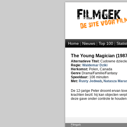
Home
|
Nieuws
|
Top 100
|
Statis
The Young Magician (1987
Alternatieve Titel:
Cudowne dzieck
Regie:
Waldemar Dziki
Herkomst:
Polen, Canada
Genre
Drama/Familie/Fantasy
Speelduur:
106 minuten
Met:
Rusty Jedwab
,
Natasza Mara
De 12-jarige Peter droomt ervan tov
krachten bezit: hij kan objecten ver
deze gave onder controle te houden
Filmgek