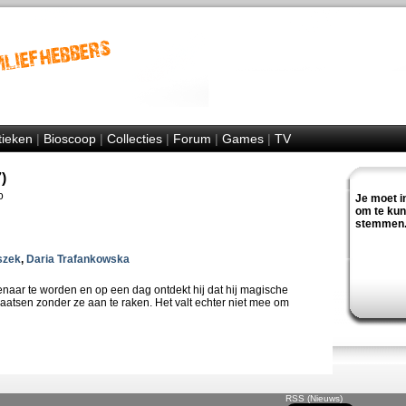
tieken
|
Bioscoop
|
Collecties
|
Forum
|
Games
|
TV
)
o
Je moet i
om te ku
stemmen
szek
,
Daria Trafankowska
enaar te worden en op een dag ontdekt hij dat hij magische
plaatsen zonder ze aan te raken. Het valt echter niet mee om
RSS (Nieuws)