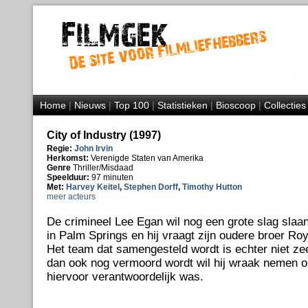
Home
|
Nieuws
|
Top 100
|
Statistieken
|
Bioscoop
|
Collecties
City of Industry (1997)
Regie:
John Irvin
Herkomst:
Verenigde Staten van Amerika
Genre
Thriller/Misdaad
Speelduur:
97 minuten
Met:
Harvey Keitel
,
Stephen Dorff
,
Timothy Hutton
meer acteurs
De crimineel Lee Egan wil nog een grote slag slaa
in Palm Springs en hij vraagt zijn oudere broer Ro
Het team dat samengesteld wordt is echter niet zee
dan ook nog vermoord wordt wil hij wraak nemen o
hiervoor verantwoordelijk was.