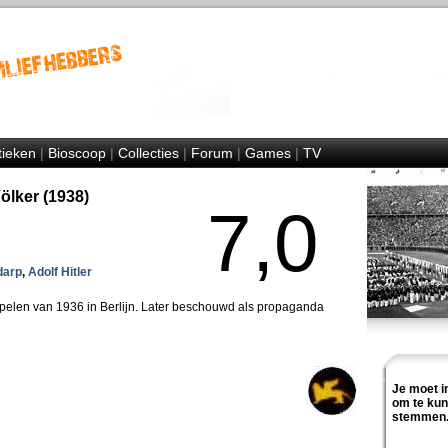
tieken
|
Bioscoop
|
Collecties
|
Forum
|
Games
|
TV
Völker (1938)
7,0
darp
,
Adolf Hitler
elen van 1936 in Berlijn. Later beschouwd als propaganda
Je moet i
om te ku
stemmen