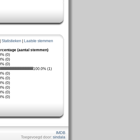
|
Statistieken
|
Laatste stemmen
rcentage (aantal stemmen)
0% (0)
0% (0)
0% (0)
100.0% (1)
0% (0)
0% (0)
0% (0)
0% (0)
0% (0)
0% (0)
IMDB
Toegevoegd door:
sindala