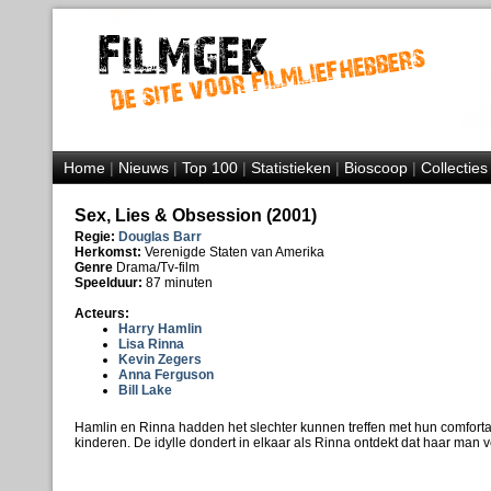
Home
|
Nieuws
|
Top 100
|
Statistieken
|
Bioscoop
|
Collecties
Sex, Lies & Obsession (2001)
Regie:
Douglas Barr
Herkomst:
Verenigde Staten van Amerika
Genre
Drama/Tv-film
Speelduur:
87 minuten
Acteurs:
Harry Hamlin
Lisa Rinna
Kevin Zegers
Anna Ferguson
Bill Lake
Hamlin en Rinna hadden het slechter kunnen treffen met hun comforta
kinderen. De idylle dondert in elkaar als Rinna ontdekt dat haar man v