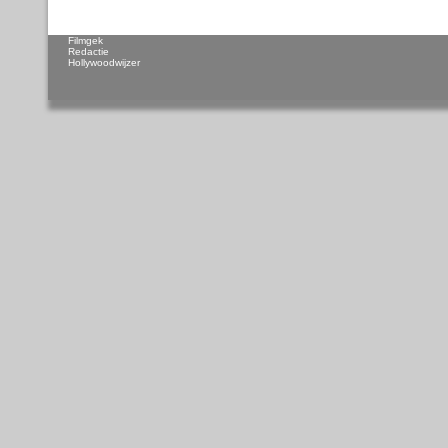
Filmgek
Redactie
Hollywoodwijzer