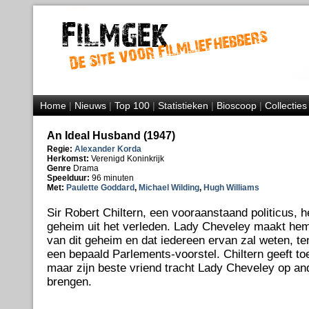
Home
|
Nieuws
|
Top 100
|
Statistieken
|
Bioscoop
|
Collecties
An Ideal Husband (1947)
Regie:
Alexander Korda
Herkomst:
Verenigd Koninkrijk
Genre
Drama
Speelduur:
96 minuten
Met:
Paulette Goddard
,
Michael Wilding
,
Hugh Williams
Sir Robert Chiltern, een vooraanstaand politicus, he
geheim uit het verleden. Lady Cheveley maakt hem d
van dit geheim en dat iedereen ervan zal weten, tenz
een bepaald Parlements-voorstel. Chiltern geeft to
maar zijn beste vriend tracht Lady Cheveley op an
brengen.