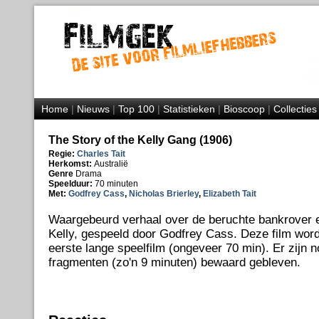
Home
|
Nieuws
|
Top 100
|
Statistieken
|
Bioscoop
|
Collecties
The Story of the Kelly Gang (1906)
Regie:
Charles Tait
Herkomst:
Australië
Genre
Drama
Speelduur:
70 minuten
Met:
Godfrey Cass
,
Nicholas Brierley
,
Elizabeth Tait
Waargebeurd verhaal over de beruchte bankrover 
Kelly, gespeeld door Godfrey Cass. Deze film wor
eerste lange speelfilm (ongeveer 70 min). Er zijn 
fragmenten (zo'n 9 minuten) bewaard gebleven.