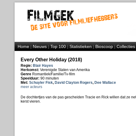
Home
|
Nieuws
|
Top 100
|
Statistieken
|
Bioscoop
|
Collecties
Every Other Holiday (2018)
Regie:
Blair Hayes
Herkomst:
Verenigde Staten van Amerika
Genre
Romantiek/Familie/Tv-film
Speelduur:
90 minuten
Met:
Schuyler Fisk
,
David Clayton Rogers
,
Dee Wallace
meer acteurs
De dochtertjes van de pas gescheiden Tracie en Rick willen dat ze net
kerst vieren.