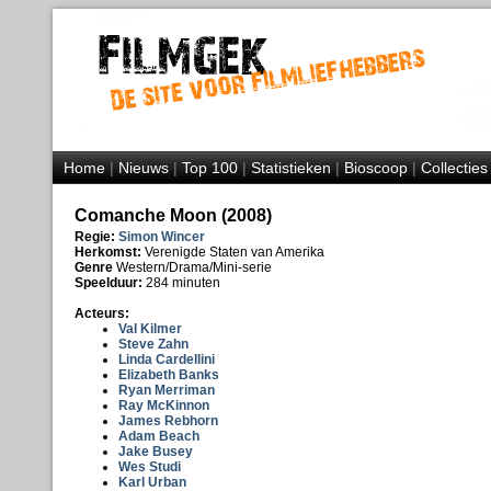
Home
|
Nieuws
|
Top 100
|
Statistieken
|
Bioscoop
|
Collecties
Comanche Moon (2008)
Regie:
Simon Wincer
Herkomst:
Verenigde Staten van Amerika
Genre
Western/Drama/Mini-serie
Speelduur:
284 minuten
Acteurs:
Val Kilmer
Steve Zahn
Linda Cardellini
Elizabeth Banks
Ryan Merriman
Ray McKinnon
James Rebhorn
Adam Beach
Jake Busey
Wes Studi
Karl Urban