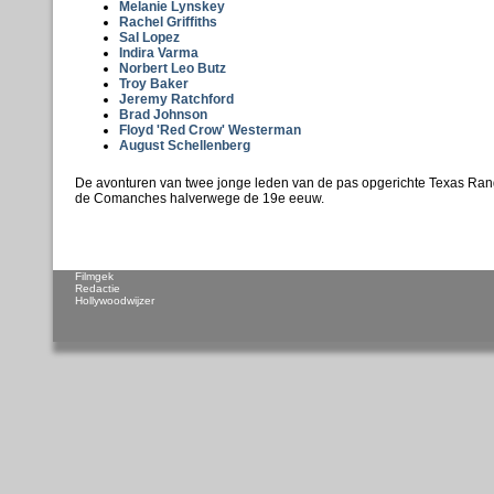
Melanie Lynskey
Rachel Griffiths
Sal Lopez
Indira Varma
Norbert Leo Butz
Troy Baker
Jeremy Ratchford
Brad Johnson
Floyd 'Red Crow' Westerman
August Schellenberg
De avonturen van twee jonge leden van de pas opgerichte Texas Rang
de Comanches halverwege de 19e eeuw.
Filmgek
Redactie
Hollywoodwijzer