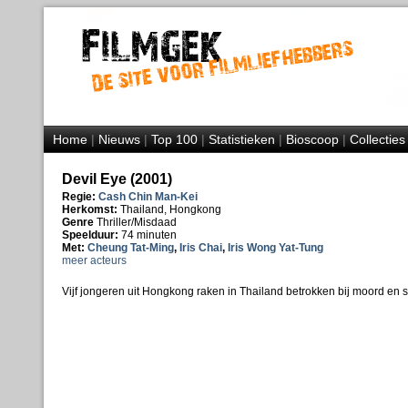
Home
|
Nieuws
|
Top 100
|
Statistieken
|
Bioscoop
|
Collecties
Devil Eye (2001)
Regie:
Cash Chin Man-Kei
Herkomst:
Thailand, Hongkong
Genre
Thriller/Misdaad
Speelduur:
74 minuten
Met:
Cheung Tat-Ming
,
Iris Chai
,
Iris Wong Yat-Tung
meer acteurs
Vijf jongeren uit Hongkong raken in Thailand betrokken bij moord en s