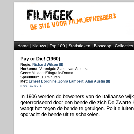
Home
|
Nieuws
|
Top 100
|
Statistieken
|
Bioscoop
|
Collecties
Pay or Die! (1960)
Regie:
Richard Wilson (II)
Herkomst:
Verenigde Staten van Amerika
Genre
Misdaad/Biografie/Drama
Speelduur:
110 minuten
Met:
Ernest Borgnine
,
Zohra Lampert
,
Alan Austin (II)
meer acteurs
In 1906 worden de bewoners van de Italiaanse wij
geterroriseerd door een bende die zich De Zwart
waagt het tegen de bende te getuigen. Politie luiten
opdracht de bende uit te schakelen.