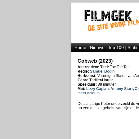
Home
|
Nieuws
|
Top 100
|
Statis
Cobweb (2023)
Alternatieve Titel:
Toc Toc Toc
Regie:
Samuel Bodin
Herkomst:
Verenigde Staten van A
Genre
Thriller/Horror
Speelduur:
88 minuten
Met:
Lizzy Caplan
,
Antony Starr
,
Cl
meer acteurs
De achtjarige Peter onderzoekt de vr
op een duister geheim van zijn oude