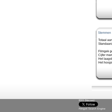
Stemmen
Totaal aa
Standaard
Filmgek g
Cijfer ma
Het laagste
Het hoogst
RSS (Nieuws)
Filmgek Search Engine