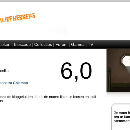
tieken
|
Bioscoop
|
Collecties
|
Forum
|
Games
|
TV
6,0
merika
eopatra Coleman
eemde klopgeluiden die uit de muren lijken te komen en stuit
rs.
Je moet i
om te ku
stemmen