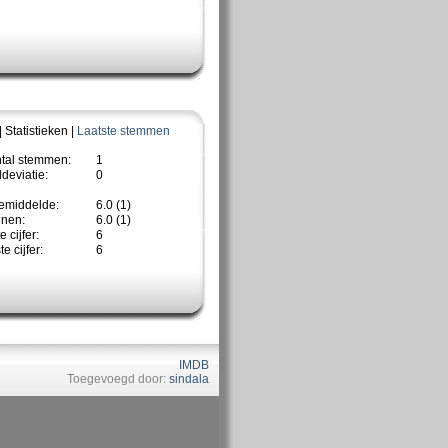
| Statistieken |
Laatste stemmen
ntal stemmen:
1
deviatie:
0
emiddelde:
6.0 (1)
nnen:
6.0 (1)
 cijfer:
6
e cijfer:
6
IMDB
Toegevoegd door:
sindala