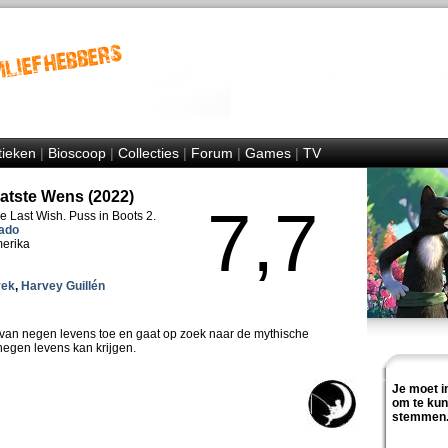
tieken
|
Bioscoop
|
Collecties
|
Forum
|
Games
|
TV
atste Wens (2022)
7,7
e Last Wish. Puss in Boots 2.
ado
merika
yek
,
Harvey Guillén
e van negen levens toe en gaat op zoek naar de mythische
egen levens kan krijgen.
Je moet i
om te ku
stemmen