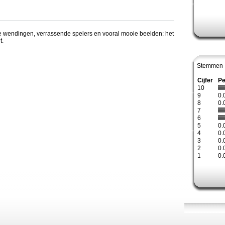
e wendingen, verrassende spelers en vooral mooie beelden: het
t.
Stemmen 
Cijfer
Pe
10
9
0.
8
0.
7
6
5
0.
4
0.
3
0.
2
0.
1
0.