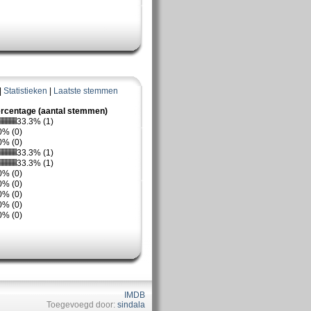
|
Statistieken
|
Laatste stemmen
rcentage (aantal stemmen)
33.3% (1)
0% (0)
0% (0)
33.3% (1)
33.3% (1)
0% (0)
0% (0)
0% (0)
0% (0)
0% (0)
IMDB
Toegevoegd door:
sindala