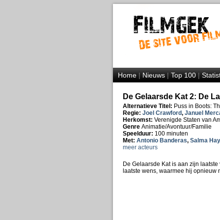
Home
|
Nieuws
|
Top 100
|
Statis
De Gelaarsde Kat 2: De La
Alternatieve Titel:
Puss in Boots: Th
Regie:
Joel Crawford
,
Januel Merc
Herkomst:
Verenigde Staten van A
Genre
Animatie/Avontuur/Familie
Speelduur:
100 minuten
Met:
Antonio Banderas
,
Salma Ha
meer acteurs
De Gelaarsde Kat is aan zijn laatst
laatste wens, waarmee hij opnieuw n