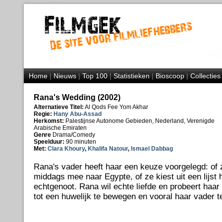
Home
|
Nieuws
|
Top 100
|
Statistieken
|
Bioscoop
|
Collecties
Rana's Wedding (2002)
Alternatieve Titel:
Al Qods Fee Yom Akhar
Regie:
Hany Abu-Assad
Herkomst:
Palestijnse Autonome Gebieden, Nederland, Verenigde
Arabische Emiraten
Genre
Drama/Comedy
Speelduur:
90 minuten
Met:
Clara Khoury
,
Khalifa Natour
,
Ismael Dabbag
Rana's vader heeft haar een keuze voorgelegd: of z
middags mee naar Egypte, of ze kiest uit een lijst
echtgenoot. Rana wil echte liefde en probeert haar 
tot een huwelijk te bewegen en vooral haar vader t