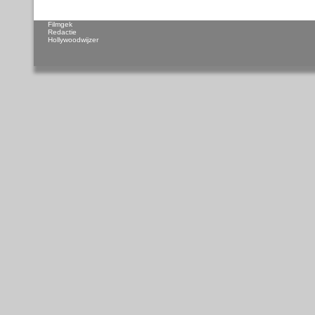
Filmgek
Redactie
Hollywoodwijzer