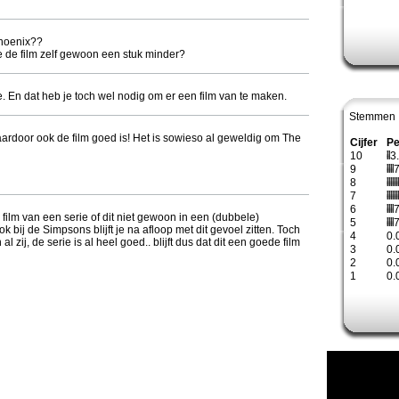
Phoenix??
 je de film zelf gewoon een stuk minder?
ie. En dat heb je toch wel nodig om er een film van te maken.
Stemmen 
aardoor ook de film goed is! Het is sowieso al geweldig om The
Cijfer
Pe
10
3
9
7
8
7
6
7
n film van een serie of dit niet gewoon in een (dubbele)
5
7
bij de Simpsons blijft je na afloop met dit gevoel zitten. Toch
4
0.
al zij, de serie is al heel goed.. blijft dus dat dit een goede film
3
0.
2
0.
1
0.