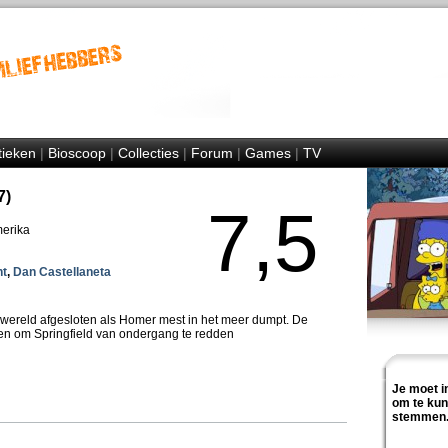
tieken
|
Bioscoop
|
Collecties
|
Forum
|
Games
|
TV
7)
7,5
merika
ht
,
Dan Castellaneta
e wereld afgesloten als Homer mest in het meer dumpt. De
ten om Springfield van ondergang te redden
Je moet i
om te ku
stemmen