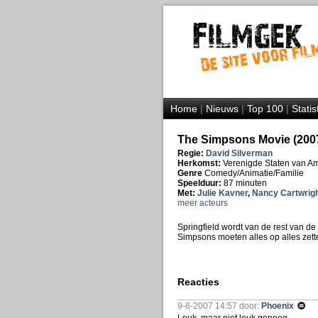
Home
|
Nieuws
|
Top 100
|
Statis
The Simpsons Movie (200
Regie:
David Silverman
Herkomst:
Verenigde Staten van A
Genre
Comedy/Animatie/Familie
Speelduur:
87 minuten
Met:
Julie Kavner
,
Nancy Cartwrig
meer acteurs
Springfield wordt van de rest van d
Simpsons moeten alles op alles zet
Reacties
9-8-2007 14:57 door:
Phoenix