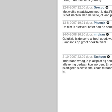
Leuk, maar niet leuk genoeg.
12-8-2007 12:00 door:
Grecco
Met welke maatstaven meet je dat 
Is het slechter dan de serie, of vind
13-8-2007 19:21 door:
Phoenix
De film is niet veel beter dan de ser
14-5-2008 16:30 door:
mrdaan
Gelukkig is de serie al heel goed, w
Simpsons op groot doek te zien!
2-10-2007 22:09 door:
Tachyon
Inderdaad vraag je je altijd af bij ee
aflevering gedaan kon worden. En ook 
is dit geen slechte film, zoals mrdaan 
is.