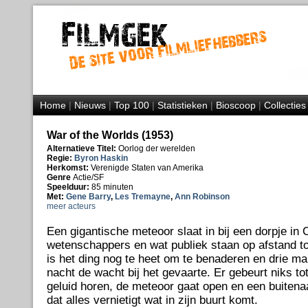
Home
|
Nieuws
|
Top 100
|
Statistieken
|
Bioscoop
|
Collecties
War of the Worlds (1953)
Alternatieve Titel:
Oorlog der werelden
Regie:
Byron Haskin
Herkomst:
Verenigde Staten van Amerika
Genre
Actie/SF
Speelduur:
85 minuten
Met:
Gene Barry
,
Les Tremayne
,
Ann Robinson
meer acteurs
Een gigantische meteoor slaat in bij een dorpje in 
wetenschappers en wat publiek staan op afstand toe
is het ding nog te heet om te benaderen en drie m
nacht de wacht bij het gevaarte. Er gebeurt niks t
geluid horen, de meteoor gaat open en een buitena
dat alles vernietigt wat in zijn buurt komt.