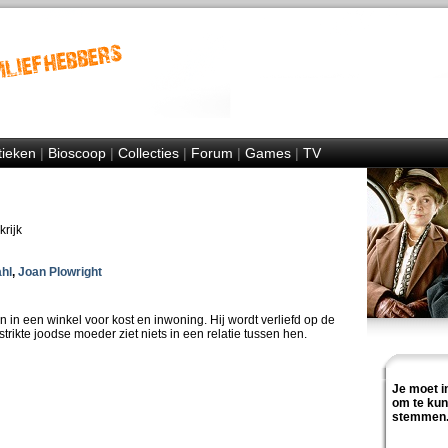
tieken
|
Bioscoop
|
Collecties
|
Forum
|
Games
|
TV
rijk
hl
,
Joan Plowright
in een winkel voor kost en inwoning. Hij wordt verliefd op de
trikte joodse moeder ziet niets in een relatie tussen hen.
Je moet i
om te ku
stemmen