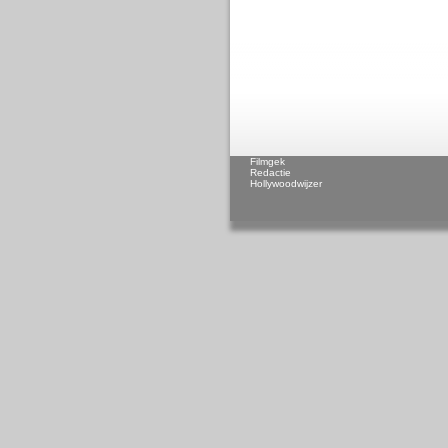
Filmgek
Redactie
Hollywoodwijzer