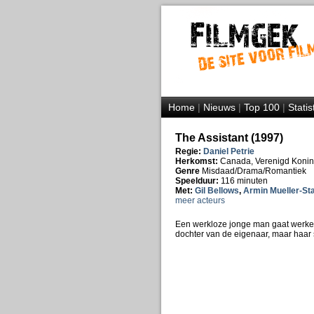
Home
|
Nieuws
|
Top 100
|
Statis
The Assistant (1997)
Regie:
Daniel Petrie
Herkomst:
Canada, Verenigd Konink
Genre
Misdaad/Drama/Romantiek
Speelduur:
116 minuten
Met:
Gil Bellows
,
Armin Mueller-Sta
meer acteurs
Een werkloze jonge man gaat werken 
dochter van de eigenaar, maar haar s