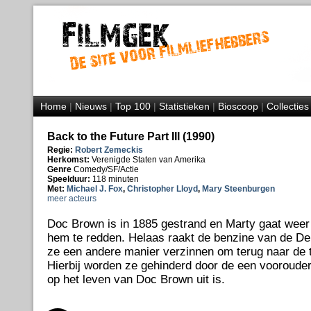
Home
|
Nieuws
|
Top 100
|
Statistieken
|
Bioscoop
|
Collecties
Back to the Future Part III (1990)
Regie:
Robert Zemeckis
Herkomst:
Verenigde Staten van Amerika
Genre
Comedy/SF/Actie
Speelduur:
118 minuten
Met:
Michael J. Fox
,
Christopher Lloyd
,
Mary Steenburgen
meer acteurs
Doc Brown is in 1885 gestrand en Marty gaat weer t
hem te redden. Helaas raakt de benzine van de D
ze een andere manier verzinnen om terug naar de
Hierbij worden ze gehinderd door de een voorouder
op het leven van Doc Brown uit is.