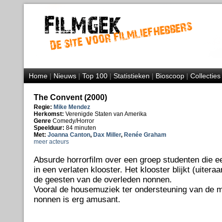
Home
|
Nieuws
|
Top 100
|
Statistieken
|
Bioscoop
|
Collecties
The Convent (2000)
Regie:
Mike Mendez
Herkomst:
Verenigde Staten van Amerika
Genre
Comedy/Horror
Speelduur:
84 minuten
Met:
Joanna Canton
,
Dax Miller
,
Renée Graham
meer acteurs
Absurde horrorfilm over een groep studenten die e
in een verlaten klooster. Het klooster blijkt (uiteraa
de geesten van de overleden nonnen.
Vooral de housemuziek ter ondersteuning van de m
nonnen is erg amusant.